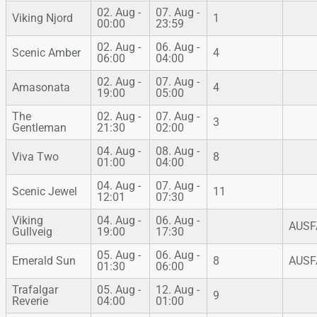
02. Aug -
07. Aug -
Viking Njord
1
00:00
23:59
02. Aug -
06. Aug -
Scenic Amber
4
06:00
04:00
02. Aug -
07. Aug -
Amasonata
4
19:00
05:00
The
02. Aug -
07. Aug -
3
Gentleman
21:30
02:00
04. Aug -
08. Aug -
Viva Two
8
01:00
04:00
04. Aug -
07. Aug -
Scenic Jewel
11
12:01
07:30
Viking
04. Aug -
06. Aug -
AUSF
Gullveig
19:00
17:30
05. Aug -
06. Aug -
Emerald Sun
8
AUSF
01:30
06:00
Trafalgar
05. Aug -
12. Aug -
9
Reverie
04:00
01:00