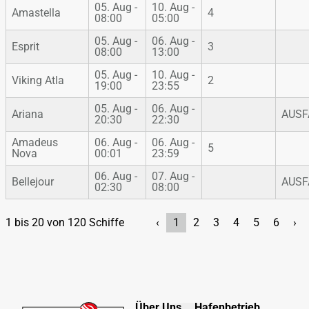
05. Aug -
10. Aug -
Amastella
4
08:00
05:00
05. Aug -
06. Aug -
Esprit
3
08:00
13:00
05. Aug -
10. Aug -
Viking Atla
2
19:00
23:55
05. Aug -
06. Aug -
Ariana
AUSF
20:30
22:30
Amadeus
06. Aug -
06. Aug -
5
Nova
00:01
23:59
06. Aug -
07. Aug -
Bellejour
AUSF
02:30
08:00
1 bis 20 von 120 Schiffe
‹
1
2
3
4
5
6
›
Über Uns
Hafenbetrieb