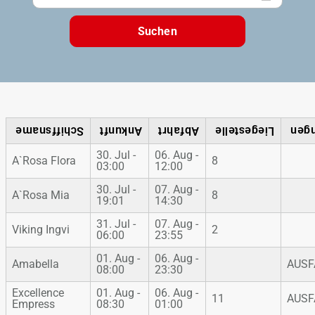
Suchen
Schiffsname
Ankunft
Abfahrt
Liegestelle
Anm
30. Jul -
06. Aug -
A`Rosa Flora
8
03:00
12:00
30. Jul -
07. Aug -
A`Rosa Mia
8
19:01
14:30
31. Jul -
07. Aug -
Viking Ingvi
2
06:00
23:55
01. Aug -
06. Aug -
Amabella
AUSF
08:00
23:30
Excellence
01. Aug -
06. Aug -
11
AUSF
Empress
08:30
01:00