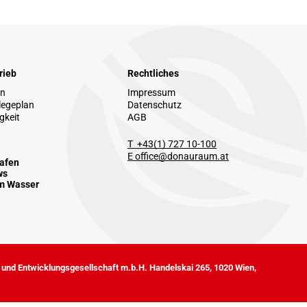
rieb
Rechtliches
en
Impressum
legeplan
Datenschutz
gkeit
AGB
T +43(1) 727 10-100
E office@donauraum.at
Hafen
ws
m Wasser
und Entwicklungsgesellschaft m.b.H. Handelskai 265, 1020 Wien,