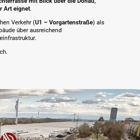
hterrasse mit Blick über die Donau,
r Art eignet
.
hen Verkehr (
U1 – Vorgartenstraße
) als
bäude über ausreichend
infrastruktur.
ch.