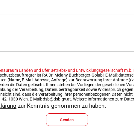
onauraum Länden und Ufer Betriebs- und Entwicklungsgesellschaft m.b.
chutzbeauftragter ist RA Dr. Melany Buchberger-Golabi; E-Mail:
datensc
 (Name, E-Mail-Adresse, Anfrage) zur Beantwortung Ihrer Anfrage ((vor-
erden die Daten gelöscht. Ihnen stehen bei Vorliegen der gesetzlichen 
nkung der Verarbeitung, Datenübertragbarkeit sowie Widerspruch gegen d
nsicht sind, dass die Verarbeitung Ihrer personenbezogenen Daten nicht 
42, 1030 Wien, E-Mail: dsb@dsb.gv.at. Weitere Informationen zum Daten
klärung
zur Kenntnis genommen zu haben.
Senden