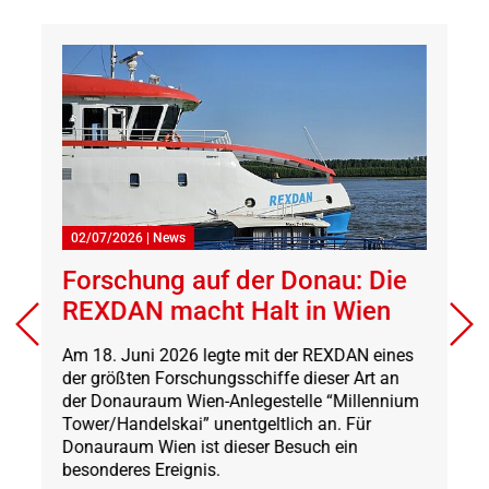
02/07/2026
|
News
A
Forschung auf der Donau: Die
Ö
REXDAN macht Halt in Wien
A
d
Am 18. Juni 2026 legte mit der REXDAN eines
H
der größten Forschungsschiffe dieser Art an
1
der Donauraum Wien-Anlegestelle “Millennium
on
Tower/Handelskai” unentgeltlich an. Für
,
Donauraum Wien ist dieser Besuch ein
besonderes Ereignis.